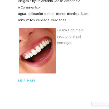
Artigos
by
Dr. Antônio Carlos Zeferino
0 Comments
água
,
aplicação
,
dental
,
dente
,
dentista
,
fluor
,
mito
,
mitos
,
verdade
,
verdades
Há mais de meio
século, o Brasil
começou
LEIA MAIS