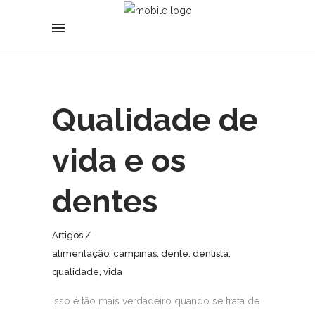
Qualidade de
vida e os
dentes
Artigos
alimentação
,
campinas
,
dente
,
dentista
,
qualidade
,
vida
Isso é tão mais verdadeiro quando se trata de